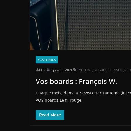
VOS BOARDS
Nico
1 janvier 2026
CYCLONE
,
LA GROSSE RINOD
,
RED
Vos boards : François W.
Chaque mois, dans la NewsLetter Fantome (inscri
VOS boards.Le fil rouge,
Read More