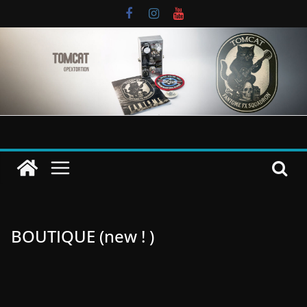
Passer
au
contenu
BOUTIQUE (new ! )